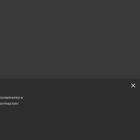
×
nzionamento e
nformazioni