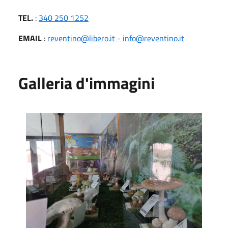
TEL.
:
340 250 1252
EMAIL
:
reventino@libero.it - info@reventino.it
Galleria d'immagini
m1