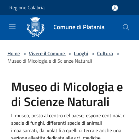
Salta al contenuto principale
Regione Calabria
Comune di Platania
Home
>
Vivere il Comune
>
Luoghi
>
Cultura
>
Museo di Micologia e di Scienze Naturali
Museo di Micologia e
di Scienze Naturali
Il museo, posto al centro del paese, espone centinaia di
specie di funghi, differenti specie di animali
imbalsamati, dai volatili a quelli di terra e anche una
sezione allestita dedicata alle arti mediche.